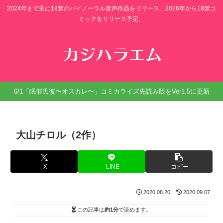
2024年まで主に18禁のバイノーラル音声作品をリリース。2026年から18禁コ
ミックをリリース予定。
6/1「眠催氏彼〜オスカレ〜」コミカライズ先読み版をVer1.5に更新
大山チロル（2作）
X
LINE
コピー
2020.08.20
2020.09.07
この記事は
約1分
で読めます。